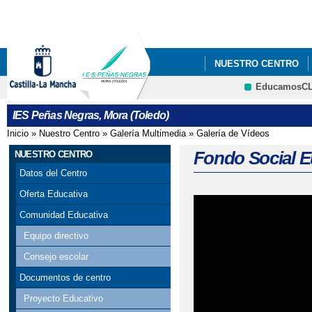
Pa
co
pri
NUESTRO CENTRO
EducamosC
CRFP
IES Peñas Negras, Mora (Toledo)
Inicio
»
Nuestro Centro
»
Galería Multimedia
»
Galería de Vídeos
Se encuentra usted aquí
Fondo Social 
NUESTRO CENTRO
Datos del Centro
Oferta Educativa
Comunidad Educativa
Equipo directivo
Consejo escolar
Documentos de centro
Proyecto Educativo