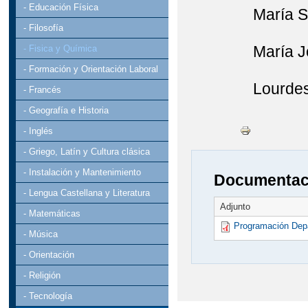
- Educación Física
María Sandr
- Filosofía
María José S
- Fisica y Química
- Formación y Orientación Laboral
Lourdes Rod
- Francés
- Geografía e Historia
- Inglés
- Griego, Latín y Cultura clásica
- Instalación y Mantenimiento
Documentaci
- Lengua Castellana y Literatura
Adjunto
- Matemáticas
Programación Dep
- Música
- Orientación
- Religión
- Tecnología