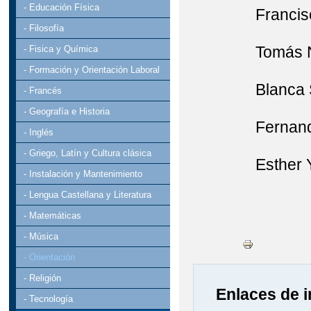
- Educación Física
Francisco Ja
- Filosofía
Tomás Núñe
- Fisica y Química
- Formación y Orientación Laboral
Blanca Sánc
- Francés
- Geografía e Historia
Fernanda S
- Inglés
- Griego, Latín y Cultura clásica
Esther Yus
- Instalación y Mantenimiento
- Lengua Castellana y Literatura
- Matemáticas
- Música
- Orientación
- Religión
Enlaces de i
- Tecnología